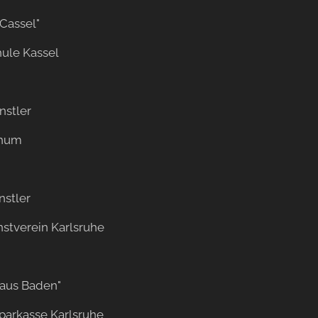
Cassel"
ule Kassel
stler
hum
nstler
stverein Karlsruhe
 aus Baden"
parkasse Karlsruhe