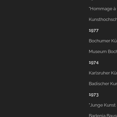
"Hommage à 
Kunsthochsch
1977
Bochumer Kün
Museum Boc
1974
Karlsruher Kü
Badischer Kun
1973
"Junge Kunst
Badenia Baus