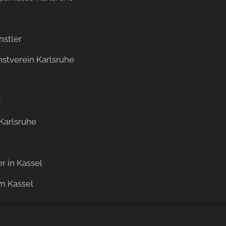
nstler
stverein Karlsruhe
f
Karlsruhe
r in Kassel
m Kassel