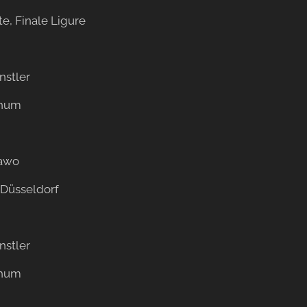
te, Finale Ligure
stler
hum
awo
 Düsseldorf
stler
hum