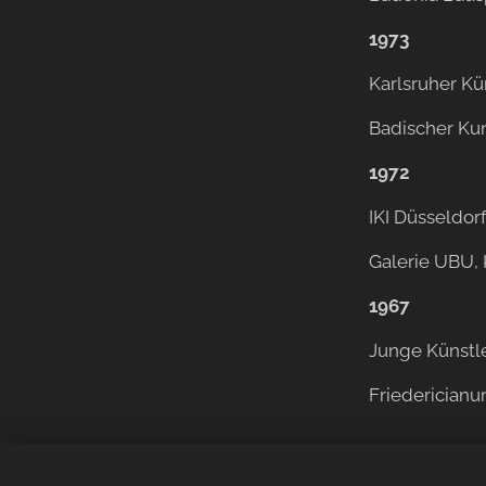
1973
Karlsruher Kü
Badischer Kun
1972
IKI Düsseldor
Galerie UBU, 
1967
Junge Künstle
Friedericianu
© 2023 Alle Rechte vorbehalten