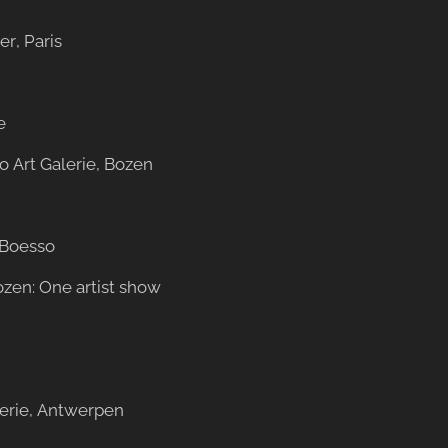
r, Paris
e
o Art Galerie, Bozen
 Boesso
ozen: One artist show
erie, Antwerpen